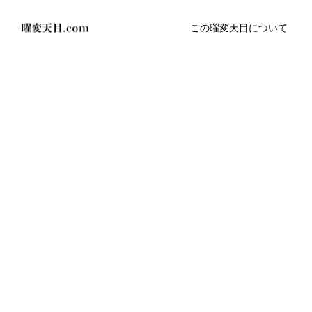
この曜変天目について
ブログ
曜変天目の専門知識
お問い合わせいただいた内容への回
高台の写真を限定公開しました
信長の曜変天目の初披露展示会の開
について
2024.09.13
2021.09.30
教訓」へ毫変盞
【期間限定】毫変盞（曜変天目）の
2022.03.07