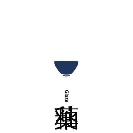
太陽光下の曜変天目の模様の輝き
る？
Glaze