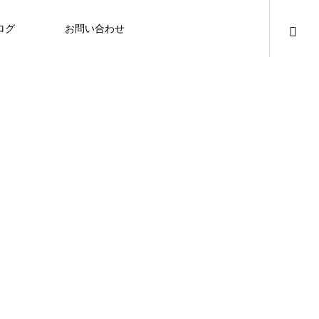
ログ
お問い合わせ
イベント情報
曜変天目の専門知識
歴史
曜変天目（毫変盞）の模様を詳しく分
析。偽物と比較もします。
曜変天目の基礎知識
信長の曜変天目（毫変盞）、初披露展
示会の詳細決定
BS11「偉人・敗北からの教訓」へ毫変盞
曜変天目が黒釉の理由、中国の闘茶との
2021.11.21