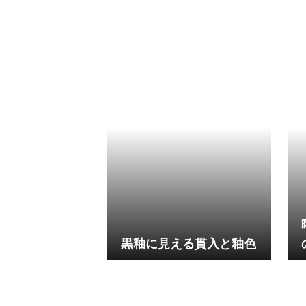
黒釉に見える貫入と釉色