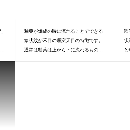
た
釉薬が焼成の時に流れることでできる
曜
線状紋が禾目の曜変天目の特徴です。
状
も、
通常は釉薬は上から下に流れるもので
と
あるが、この茶碗は横や斜めに流れて
他
います。 これが自然に出来ることは大
変珍しく、希少な茶碗であることがわ
かります。