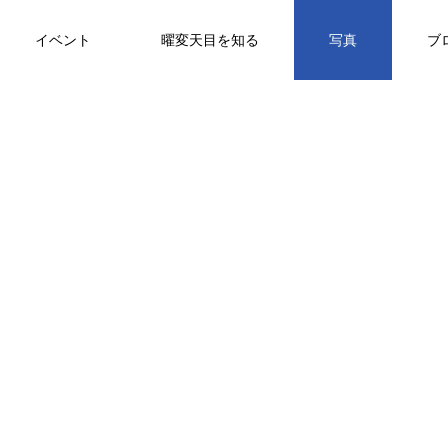
イベント
曜変天目を知る
写真
ブ
活動報告
考察と研究
考察と研究
毫変盞（曜変天目）のオンラインギャラ
リーの掲載
黒色の天目
浸し掛けで施釉される
曜変天目の基礎知識
答
催
我做了一个中文解释页。 如果你喜
写真撮影をいたしました
欢，请看一看。
2021.03.05
高台の公
天目茶碗（建盞）はどうやって焼いてい
2021.11.22