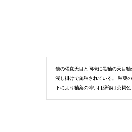
他の曜変天目と同様に黒釉の天目釉
浸し掛けで施釉されている。 釉薬
下により釉薬の薄い口縁部は茶褐色
厚いところは黒色となっている。