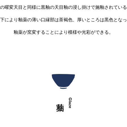
の曜変天目と同様に黒釉の天目釉の浸し掛けで施釉されている
下により釉薬の薄い口縁部は茶褐色、厚いところは黒色となっ
釉薬が窯変することにより模様や光彩ができる。
Glaze