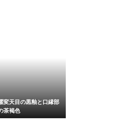
曜変天目の黒釉と口縁部
の茶褐色